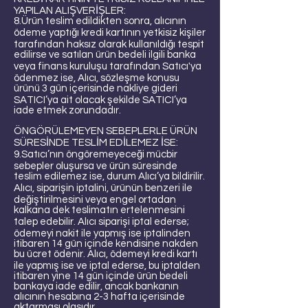
YAPILAN ALIŞVERİŞLER:
8.Ürün teslim edildikten sonra, alıcının
ödeme yaptığı kredi kartının yetkisiz kişiler
tarafından haksız olarak kullanıldığı tespit
edilirse ve satılan ürün bedeli ilgili banka
veya finans kuruluşu tarafından Satıcı'ya
ödenmez ise, Alıcı, sözleşme konusu
ürünü 3 gün içerisinde nakliye gideri
SATICI’ya ait olacak şekilde SATICI’ya
iade etmek zorundadır.
ÖNGÖRÜLEMEYEN SEBEPLERLE ÜRÜN
SÜRESİNDE TESLİM EDİLEMEZ İSE:
9.Satıcı’nın öngöremeyeceği mücbir
sebepler oluşursa ve ürün süresinde
teslim edilemez ise, durum Alıcı’ya bildirilir.
Alıcı, siparişin iptalini, ürünün benzeri ile
değiştirilmesini veya engel ortadan
kalkana dek teslimatın ertelenmesini
talep edebilir. Alıcı siparişi iptal ederse;
ödemeyi nakit ile yapmış ise iptalinden
itibaren 14 gün içinde kendisine nakden
bu ücret ödenir. Alıcı, ödemeyi kredi kartı
ile yapmış ise ve iptal ederse, bu iptalden
itibaren yine 14 gün içinde ürün bedeli
bankaya iade edilir, ancak bankanın
alıcının hesabına 2-3 hafta içerisinde
aktarması olasıdır.