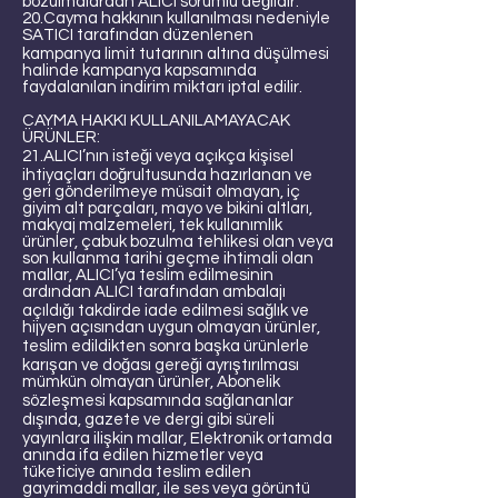
bozulmalardan ALICI sorumlu değildir.
20.Cayma hakkının kullanılması nedeniyle
SATICI tarafından düzenlenen
kampanya limit tutarının altına düşülmesi
halinde kampanya kapsamında
faydalanılan indirim miktarı iptal edilir.
CAYMA HAKKI KULLANILAMAYACAK
ÜRÜNLER:
21.ALICI’nın isteği veya açıkça kişisel
ihtiyaçları doğrultusunda hazırlanan ve
geri gönderilmeye müsait olmayan, iç
giyim alt parçaları, mayo ve bikini altları,
makyaj malzemeleri, tek kullanımlık
ürünler, çabuk bozulma tehlikesi olan veya
son kullanma tarihi geçme ihtimali olan
mallar, ALICI’ya teslim edilmesinin
ardından ALICI tarafından ambalajı
açıldığı takdirde iade edilmesi sağlık ve
hijyen açısından uygun olmayan ürünler,
teslim edildikten sonra başka ürünlerle
karışan ve doğası gereği ayrıştırılması
mümkün olmayan ürünler, Abonelik
sözleşmesi kapsamında sağlananlar
dışında, gazete ve dergi gibi süreli
yayınlara ilişkin mallar, Elektronik ortamda
anında ifa edilen hizmetler veya
tüketiciye anında teslim edilen
gayrimaddi mallar, ile ses veya görüntü