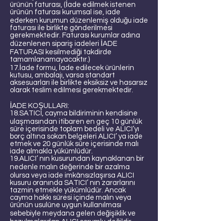
ürünün faturası, (İade edilmek istenen
ürünün faturası kurumsal ise, iade
ederken kurumun düzenlemiş olduğu iade
faturası ile birlikte gönderilmesi
gerekmektedir. Faturası kurumlar adına
düzenlenen sipariş iadeleri İADE
FATURASI kesilmediği takdirde
tamamlanamayacaktır.)
17.İade formu, İade edilecek ürünlerin
kutusu, ambalajı, varsa standart
aksesuarları ile birlikte eksiksiz ve hasarsız
olarak teslim edilmesi gerekmektedir.
İADE KOŞULLARI:
18.SATICI, cayma bildiriminin kendisine
ulaşmasından itibaren en geç 10 günlük
süre içerisinde toplam bedeli ve ALICI’yı
borç altına sokan belgeleri ALICI’ ya iade
etmek ve 20 günlük süre içerisinde malı
iade almakla yükümlüdür.
19.ALICI’ nın kusurundan kaynaklanan bir
nedenle malın değerinde bir azalma
olursa veya iade imkânsızlaşırsa ALICI
kusuru oranında SATICI’ nın zararlarını
tazmin etmekle yükümlüdür. Ancak
cayma hakkı süresi içinde malın veya
ürünün usulüne uygun kullanılması
sebebiyle meydana gelen değişiklik ve