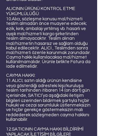
ALICININ ÜRÜNÜ KONTROL ETME
YÜKÜMLÜLÜĞÜ:
10.Alıcı, sözleşme konusu mal/hizmeti
teslim almadan önce muayene edecek;
ezik, kırık, ambalajı yırtılmış vb. hasarlı ve
ayıplı mal/hizmeti kargo şirketinden
teslim almayacaktır. Teslim alınan
mal/hizmetin hasarsız ve sağlam olduğu
kabul edilecektir. ALICI , Teslimden sonra
mal/hizmeti özenle korunmak zorundadır.
Cayma hakkı kullanılacaksa mal/hizmet
kullanılmamalıdır. Ürünle birlikte Fatura da
iade edilmelidir.
CAYMA HAKKI:
11.ALICI; satın aldığı ürünün kendisine
veya gösterdiği adresteki kişi/kuruluşa
teslim tarihinden itibaren 14 (on dört) gün
içerisinde, SATICI’ya aşağıdaki iletişim
bilgileri üzerinden bildirmek şartıyla hiçbir
hukuki ve cezai sorumluluk üstlenmeksizin
ve hiçbir gerekçe göstermeksizin malı
reddederek sözleşmeden cayma hakkını
kullanabilir.
12.SATICININ CAYMA HAKKI BİLDİRİMİ
YAPILACAK İLETİŞİM BİLGİLERİ: