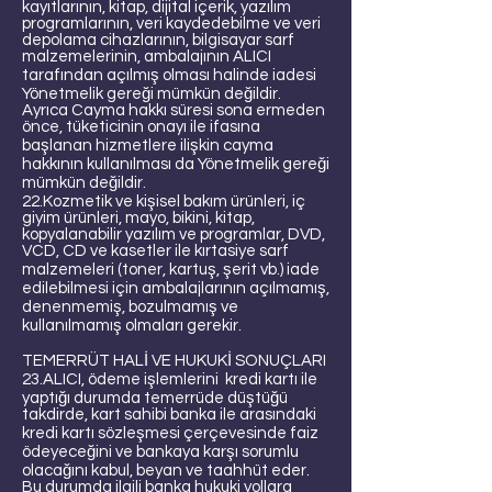
kayıtlarının, kitap, dijital içerik, yazılım
programlarının, veri kaydedebilme ve veri
depolama cihazlarının, bilgisayar sarf
malzemelerinin, ambalajının ALICI
tarafından açılmış olması halinde iadesi
Yönetmelik gereği mümkün değildir.
Ayrıca Cayma hakkı süresi sona ermeden
önce, tüketicinin onayı ile ifasına
başlanan hizmetlere ilişkin cayma
hakkının kullanılması da Yönetmelik gereği
mümkün değildir.
22.Kozmetik ve kişisel bakım ürünleri, iç
giyim ürünleri, mayo, bikini, kitap,
kopyalanabilir yazılım ve programlar, DVD,
VCD, CD ve kasetler ile kırtasiye sarf
malzemeleri (toner, kartuş, şerit vb.) iade
edilebilmesi için ambalajlarının açılmamış,
denenmemiş, bozulmamış ve
kullanılmamış olmaları gerekir.
TEMERRÜT HALİ VE HUKUKİ SONUÇLARI
23.ALICI, ödeme işlemlerini kredi kartı ile
yaptığı durumda temerrüde düştüğü
takdirde, kart sahibi banka ile arasındaki
kredi kartı sözleşmesi çerçevesinde faiz
ödeyeceğini ve bankaya karşı sorumlu
olacağını kabul, beyan ve taahhüt eder.
Bu durumda ilgili banka hukuki yollara