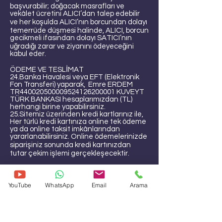
başvurabilir; doğacak masrafları ve
vekâlet ücretini ALICI’dan talep edebilir
ve her koşulda ALICI’nın borcundan dolayı
temerrüde düşmesi halinde, ALICI, borcun
gecikmeli ifasından dolayı SATICI’nın
uğradığı zarar ve ziyanını ödeyeceğini
kabul eder.
ÖDEME VE TESLİMAT
24.Banka Havalesi veya EFT (Elektronik
Fon Transferi) yaparak, Emre ERDEM
TR440020500009524126200001 KUVEYT
TÜRK BANKASI hesaplarımızdan (TL)
herhangi birine yapabilirsiniz.
25.Sitemiz üzerinden kredi kartlarınız ile,
Her türlü kredi kartınıza online tek ödeme
ya da online taksit imkânlarından
yararlanabilirsiniz. Online ödemelerinizde
siparişiniz sonunda kredi kartınızdan
tutar çekim işlemi gerçekleşecektir.
YouTube
WhatsApp
Email
Arama