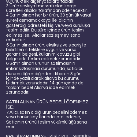
yürürlükteki diğer yasalara tabidir.
3.Ürün sevkiyat masrafı olan kargo
ücretleri alıcılar tarafından ödenecektir.
4.Satın alınan her bir ürün, 30 günlük yasal
süreyi aşmamak kaydı ile alıcının
gösterdiği adresteki kişi ve/veya kuruluşa
teslim edilir. Bu süre içinde ürün teslim
edilmez ise, Alıcılar sözleşmeyi sona
erdirebilir.
5.Satın alınan ürün, eksiksiz ve siparişte
belirtilen niteliklere uygun ve varsa
garanti belgesi, kullanım klavuzu gibi
belgelerle teslim edilmek zorundadır.
6.Satın alınan ürünün satılmasının
imkansızlaşması durumunda, satıcı bu
durumu öğrendiğinden itibaren 3 gün
içinde yazılı olarak alıcıya bu durumu
bildirmek zorundadır. 14 gün içinde de
toplam bedel Alıcı’ya iade edilmek
zorundadır.
SATIN ALINAN ÜRÜN BEDELİ ÖDENMEZ
İSE:
7.Alıcı, satın aldığı ürün bedelini ödemez
veya banka kayıtlarında iptal ederse,
Satıcının ürünü teslim yükümlülüğü sona
erer.
KREDİ KARTININ YETKİSİZ KULLANIMI İLE