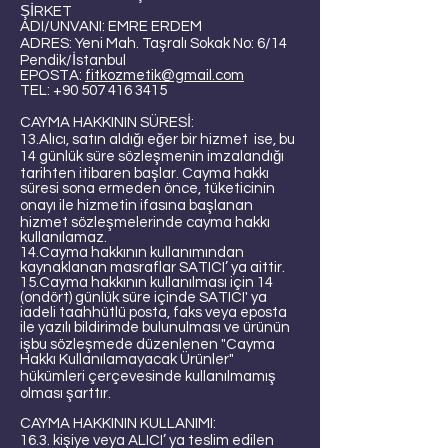
ŞİRKET
ADI/UNVANI: EMRE ERDEM
ADRES: Yeni Mah. Taşralı Sokak No: 6/14
Pendik/İstanbul
EPOSTA:
fitkozmetik@gmail.com
TEL:
+90 507 416 3415
CAYMA HAKKININ SÜRESİ:
13.Alıcı, satın aldığı eğer bir hizmet ise, bu
14 günlük süre sözleşmenin imzalandığı
tarihten itibaren başlar. Cayma hakkı
süresi sona ermeden önce, tüketicinin
onayı ile hizmetin ifasına başlanan
hizmet sözleşmelerinde cayma hakkı
kullanılamaz.
14.Cayma hakkının kullanımından
kaynaklanan masraflar SATICI’ ya aittir.
15.Cayma hakkının kullanılması için 14
(ondört) günlük süre içinde SATICI' ya
iadeli taahhütlü posta, faks veya eposta
ile yazılı bildirimde bulunulması ve ürünün
işbu sözleşmede düzenlenen "Cayma
Hakkı Kullanılamayacak Ürünler"
hükümleri çerçevesinde kullanılmamış
olması şarttır.
CAYMA HAKKININ KULLANIMI:
16.3. kişiye veya ALICI’ ya teslim edilen